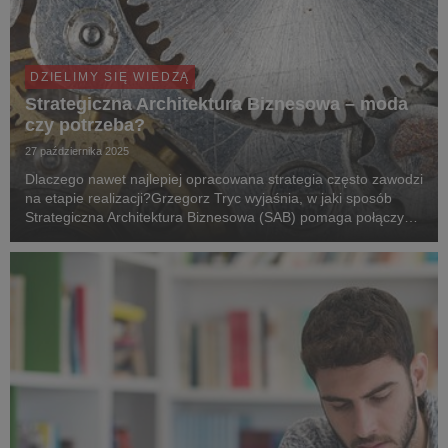
DZIELIMY SIĘ WIEDZĄ
Strategiczna Architektura Biznesowa – moda
czy potrzeba?
27 października 2025
Dlaczego nawet najlepiej opracowana strategia często zawodzi
na etapie realizacji?Grzegorz Tryc wyjaśnia, w jaki sposób
Strategiczna Architektura Biznesowa (SAB) pomaga połączyć
ambitne założenia strategii z ich skutecznym wdrożeniem –
łącząc świat zarządzania, technolog...