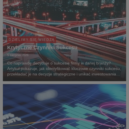
DZIELIMY SIĘ WIEDZĄ
Krytyczne Czynniki Sukcesu
5 sierpnia 2026
Co naprawdę decyduje o sukcesie firmy w danej branży?
Artykuł pokazuje, jak identyfikować kluczowe czynniki sukcesu,
przekładać je na decyzje strategiczne i unikać inwestowania
zasobów w działania, które nie budują przewagi
konkurencyjnej. Analizę uzupełnia case study Bu...