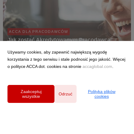
ACCA DLA PRACODAWCÓW
Jak zostać Akredytowanym Pracodawcą
ACCA... i dlaczego warto
Używamy cookies, aby zapewnić największą wygodę
Akredytowani Pracodawcy ACCA to międzynarodowe grono
korzystania z tego serwisu i stale podnosić jego jakość. Więcej
firm i instytucji, które stawiają na najwyższe standardy w
o polityce ACCA dot. cookies na stronie
accaglobal.com
.
obszarze rozwoju kompetencji pracowników.
Zaakceptuj
Polityka plików
Odrzuć
wszystkie
cookies
Powered by
Polityka prywatności
|
Klauzula RODO