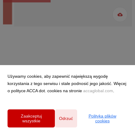
Powered by
Używamy cookies, aby zapewnić największą wygodę
korzystania z tego serwisu i stale podnosić jego jakość. Więcej
Polityka prywatności
|
Klauzula RODO
o polityce ACCA dot. cookies na stronie
accaglobal.com
.
Zaakceptuj
Polityka plików
Odrzuć
wszystkie
cookies