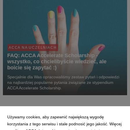
ACCA NA UCZELNIACH
FAQ: ACCA Accelerate Scholarship -
wszystko, co chcielibyście wiedzieć, ale
boicie się zapytać :)
Specjalnie dla Was opracowaliśmy zestaw pytań i odpowiedzi
na najbardziej popularne pytania związane ze stypendium
ACCA Accelerate Scholarship.
Używamy cookies, aby zapewnić największą wygodę
1
2
3
korzystania z tego serwisu i stale podnosić jego jakość. Więcej