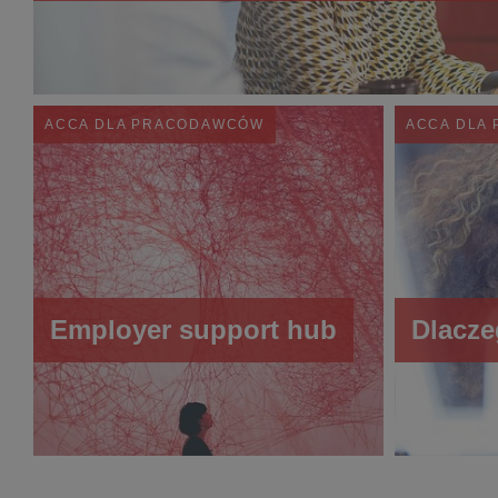
ACCA DLA PRACODAWCÓW
ACCA DLA
Employer support hub
Dlacze