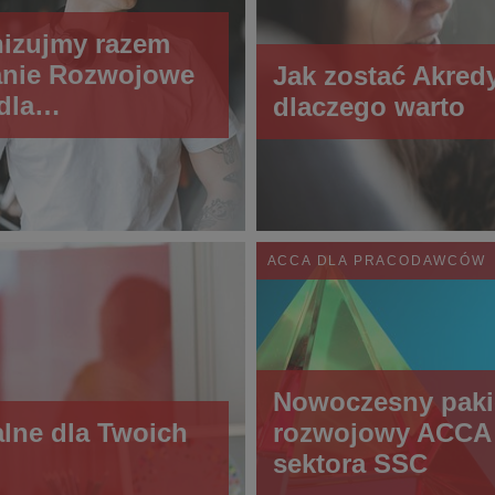
izujmy razem
anie Rozwojowe
Jak zostać Akred
dla
dlaczego warto
wników
ACCA DLA PRACODAWCÓW
Nowoczesny paki
lne dla Twoich
rozwojowy ACCA 
sektora SSC