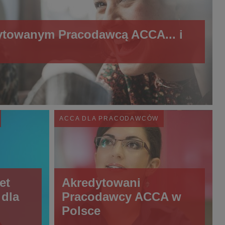
ytowanym Pracodawcą ACCA... i
ACCA DLA PRACODAWCÓW
et
Akredytowani
dla
Pracodawcy ACCA w
Polsce