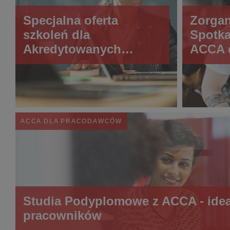
Specjalna oferta
Zorgan
szkoleń dla
Spotk
Akredytowanych
ACCA 
Pracodawców ACCA
Praco
ACCA DLA PRACODAWCÓW
Studia Podyplomowe z ACCA - idea
pracowników