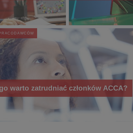
 PRACODAWCÓW
go warto zatrudniać członków ACCA?