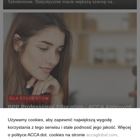
Szkoleniowe. Statystycznie macie większą szansę na
pozytywny wynik.
DLA STUDENTÓW
BPP Professional Education - ACCA Approved
Learning Partner
Używamy cookies, aby zapewnić największą wygodę
BPP Professional Education to międzynarodowa firma
korzystania z tego serwisu i stale podnosić jego jakość. Więcej
szkoleniowa, posiadająca wieloletnie doświadczenie, wiedzę
o polityce ACCA dot. cookies na stronie
accaglobal.com
.
oraz wiarygodność, które pozwalają BPP kształtować rynek