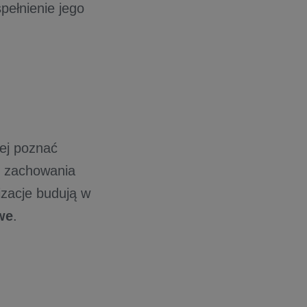
pełnienie jego
iej poznać
go zachowania
zacje budują w
we
.