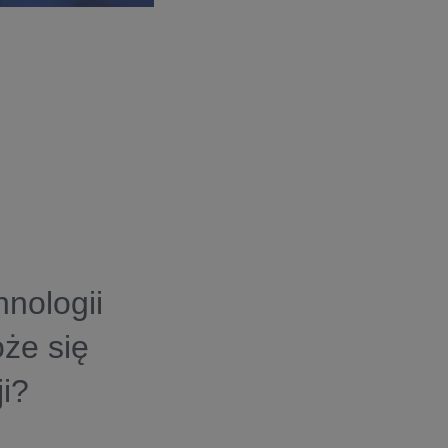
nologii
że się
ji?