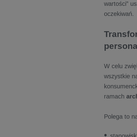
wartości” u
oczekiwań.
Transfo
personal
W celu zwię
wszystkie n
konsumencki
ramach
arc
Polega to n
stanowisk