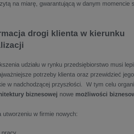
szytą na miarę, gwarantującą w danym momencie s
rmacja drogi klienta w kierunku
izacji
kszenia udziału w rynku przedsiębiorstwo musi lep
ajważniejsze potrzeby klienta oraz przewidzieć je
e w nadchodzącej przyszłości. W tym celu organi
hitektury biznesowej
nowe
możliwości bizneso
a utworzeniu w firmie nowych:
 pracy,