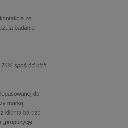
kontakcie ze
azują badania
y: 76% spośród nich
 dopasowanej do
czy marką
z klienta bardzo
e „propozycję