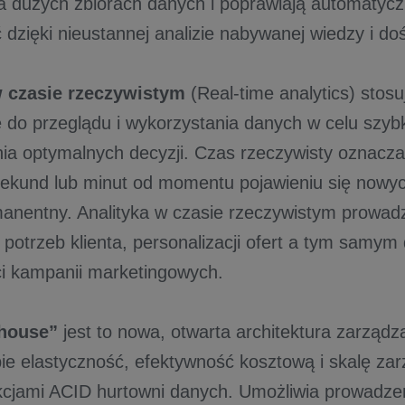
na dużych zbiorach danych i poprawiają automatycz
 dzięki nieustannej analizie nabywanej wiedzy i do
w czasie rzeczywistym
(Real-time analytics) stosuj
do przeglądu i wykorzystania danych w celu szyb
a optymalnych decyzji. Czas rzeczywisty oznacza
 sekund lub minut od momentu pojawieniu się nowych
anentny. Analityka w czasie rzeczywistym prowadz
 potrzeb klienta, personalizacji ofert a tym samym
ci kampanii marketingowych.
house”
jest to nowa, otwarta architektura zarządz
ie elastyczność, efektywność kosztową i skalę za
kcjami ACID hurtowni danych. Umożliwia prowadzeni