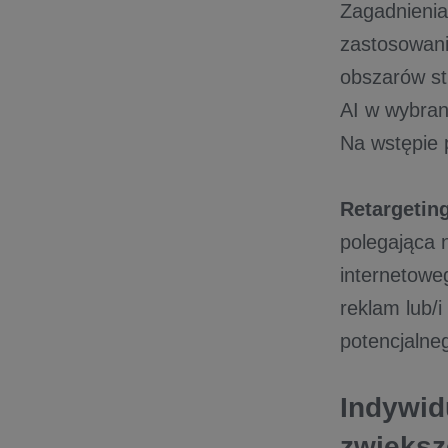
Zagadnienia 
zastosowani
obszarów st
AI w wybran
Na wstępie p
Retargetin
polegająca n
internetowe
reklam lub/
potencjalne
Indywid
zwiększ