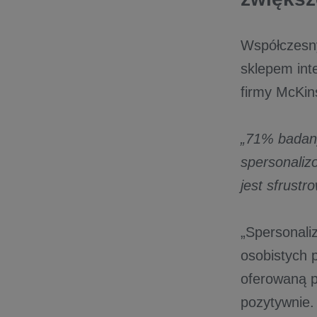
Współczesny
sklepem int
firmy McKi
„71% badan
spersonalizo
jest sfrustr
„Spersonali
osobistych 
oferowaną pr
pozytywnie.