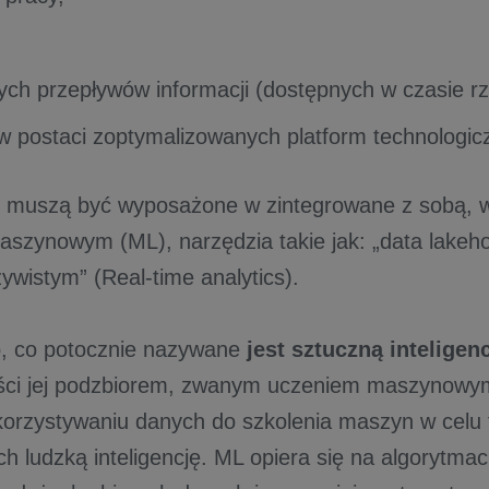
,
ch przepływów informacji (dostępnych w czasie r
 postaci zoptymalizowanych platform technologic
te muszą być wyposażone w zintegrowane z sobą,
szynowym (ML), narzędzia takie jak: „data lakehou
ywistym” (Real-time analytics).
o, co potocznie nazywane
jest sztuczną inteligenc
ści jej podzbiorem, zwanym uczeniem maszynowy
orzystywaniu danych do szkolenia maszyn w celu 
ch ludzką inteligencję. ML opiera się na algorytma