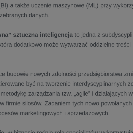
(BI) a także uczenie maszynowe (ML) przy wykorz
 zebranych danych.
na” sztuczna inteligencja
to jedna z subdyscypli
, która dodatkowo może wytwarzać oddzielne treści n
e budowie nowych zdolności przedsiębiorstwa zmi
ierowane być na tworzenie interdyscyplinarnych z
 metodykę zarządzania tzw. „agile” i działających 
h w firmie silosów. Zadaniem tych nowo powołanych 
ocesów marketingowych i sprzedażowych.
e, w biznesie rośnie rola specjalistów wykorzystuj