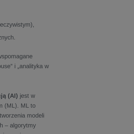
zeczywistym),
znych.
 wspomagane
se” i „analityka w
ją (AI)
jest w
m (ML). ML to
tworzenia modeli
ch – algorytmy