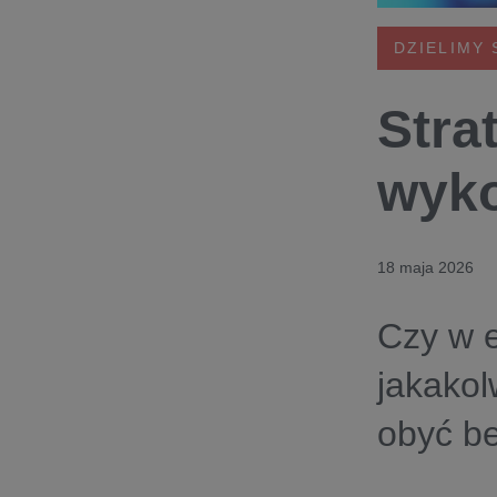
DZIELIMY 
Stra
wyko
18 maja 2026
Czy w e
jakakol
obyć be