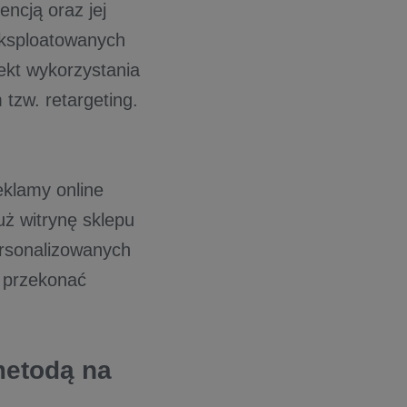
encją oraz jej
 eksploatowanych
ekt wykorzystania
tzw. retargeting.
eklamy online
uż witrynę sklepu
ersonalizowanych
k przekonać
metodą na