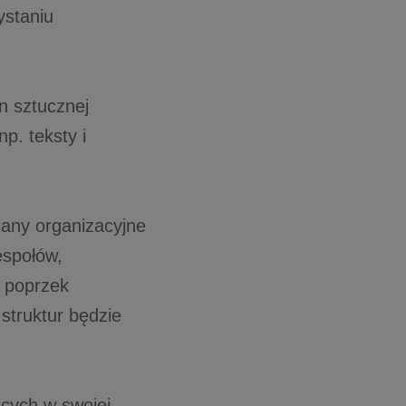
ystaniu
n sztucznej
p. teksty i
any organizacyjne
espołów,
w poprzek
struktur będzie
ących w swojej