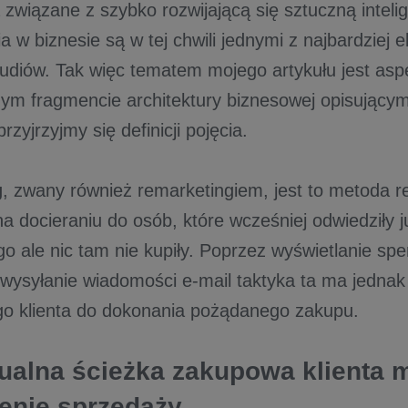
związane z szybko rozwijającą się sztuczną intelig
a w biznesie są w tej chwili jednymi z najbardziej
udiów. Tak więc tematem mojego artykułu jest asp
ym fragmencie architektury biznesowej opisującym 
rzyjrzyjmy się definicji pojęcia.
g
, zwany również remarketingiem, jest to metoda r
a docieraniu do osób, które wcześniej odwiedziły j
go ale nic tam nie kupiły. Poprzez wyświetlanie sp
i wysyłanie wiadomości e-mail taktyka ta ma jedna
go klienta do dokonania pożądanego zakupu.
ualna ścieżka zakupowa klienta 
enie sprzedaży