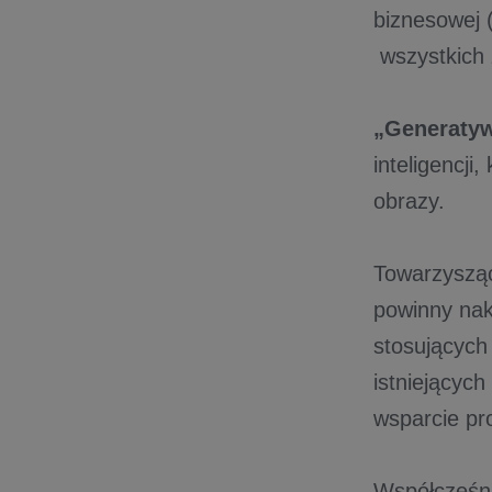
biznesowej 
wszystkich
„Generatyw
inteligencji
obrazy.
Towarzysząc
powinny nak
stosujących
istniejącyc
wsparcie pr
Współcześni