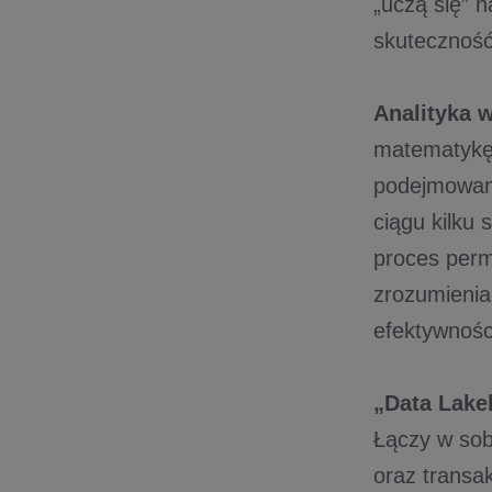
„uczą się” 
skuteczność
A
nalityka 
matematykę 
podejmowani
ciągu kilku
proces perm
zrozumienia
efektywnoś
„Data Lake
Łączy w sob
oraz transa