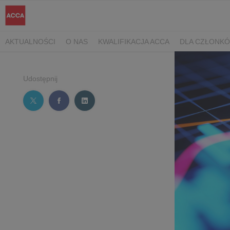
AKTUALNOŚCI
O NAS
KWALIFIKACJA ACCA
DLA CZŁONK
Udostępnij