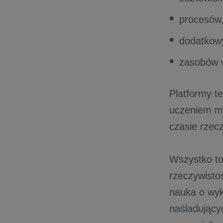
procesów
dodatkowy
zasobów w
Platformy 
uczeniem ma
czasie rzecz
Wszystko t
rzeczywisto
nauka o wyk
naśladujący