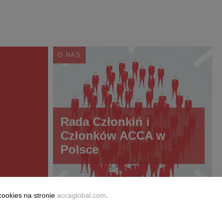
O NAS
Rada Członkiń i
Członków ACCA w
Polsce
cookies na stronie
accaglobal.com
.