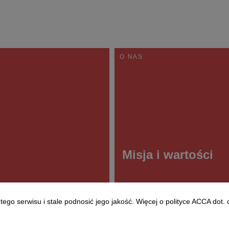
O NAS
Misja i wartości
go serwisu i stale podnosić jego jakość. Więcej o polityce ACCA dot. 
18
2 października 2018