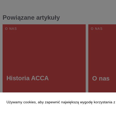
Powiązane artykuły
O NAS
O NAS
Historia ACCA
O nas
Używamy cookies, aby zapewnić największą wygodę korzystania z te
2 października 2018
2 października 20