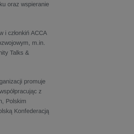
nku oraz wspieranie
w i członkiń ACCA
rozwojowym, m.in.
ity Talks &
rganizacji promuje
 współpracując z
h, Polskim
olską Konfederacją