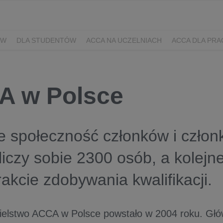
ÓW
DLA STUDENTÓW
ACCA NA UCZELNIACH
ACCA DLA PR
A w Polsce
e społeczność członków i czło
liczy sobie 2300 osób, a kolej
trakcie zdobywania kwalifikacji.
ielstwo ACCA w Polsce powstało w 2004 roku. Gł