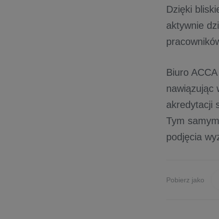
Dzięki blis
aktywnie dz
pracowników
Biuro ACCA 
nawiązując 
akredytacji
Tym samym d
podjęcia w
Pobierz jako