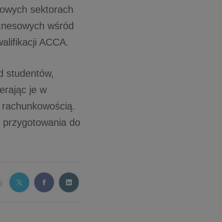
zowych sektorach
biznesowych wśród
lifikacji ACCA.
d studentów,
erając je w
i rachunkowością.
h przygotowania do
j