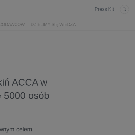
Press Kit
ACODAWCÓW
DZIELIMY SIĘ WIEDZĄ
nkiń ACCA w
ne 5000 osób
ównym celem