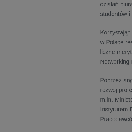
działań biur
studentów i 
Korzystając
w Polsce re
liczne mery
Networking 
Poprzez anga
rozwój profe
m.in. Minis
Instytutem 
Pracodawcó