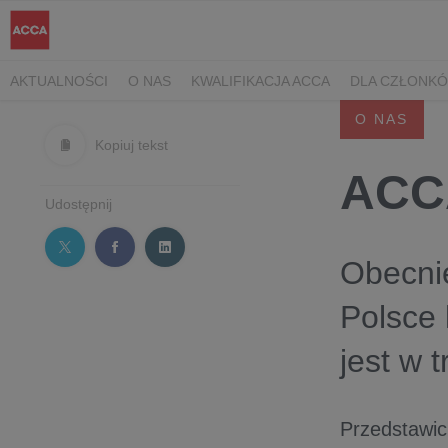
AKTUALNOŚCI
O NAS
KWALIFIKACJA ACCA
DLA CZŁONK
O NAS
Kopiuj tekst
ACC
Udostępnij
Obecni
Polsce 
jest w 
Przedstawic