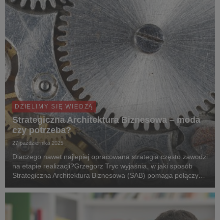
DZIELIMY SIĘ WIEDZĄ
Strategiczna Architektura Biznesowa – moda
czy potrzeba?
27 października 2025
Dlaczego nawet najlepiej opracowana strategia często zawodzi
na etapie realizacji?Grzegorz Tryc wyjaśnia, w jaki sposób
Strategiczna Architektura Biznesowa (SAB) pomaga połączyć
ambitne założenia strategii z ich skutecznym wdrożeniem –
łącząc świat zarządzania, technolog...