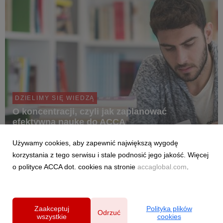
DZIELIMY SIĘ WIEDZĄ
O koncentracji, czyli jak zaplanować
efektywną naukę do ACCA
30 lipca 2025
Używamy cookies, aby zapewnić największą wygodę
Masz wrażenie, że nauka do ACCA zajmuje Ci coraz więcej
korzystania z tego serwisu i stale podnosić jego jakość. Więcej
czasu, a efekty nie są proporcjonalne?Być może nie
o polityce ACCA dot. cookies na stronie
accaglobal.com
.
potrzebujesz więcej godzin - tylko więcej koncentracji. W tym
artykule znajdziesz sprawdzone techniki, które pomogą Ci
odzyskać skupienie i efektywniej przygotować ...
Zaakceptuj
Polityka plików
Odrzuć
wszystkie
cookies