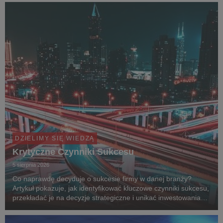
DZIELIMY SIĘ WIEDZĄ
Krytyczne Czynniki Sukcesu
5 sierpnia 2026
Co naprawdę decyduje o sukcesie firmy w danej branży?
Artykuł pokazuje, jak identyfikować kluczowe czynniki sukcesu,
przekładać je na decyzje strategiczne i unikać inwestowania
zasobów w działania, które nie budują przewagi
konkurencyjnej. Analizę uzupełnia case study Bu...