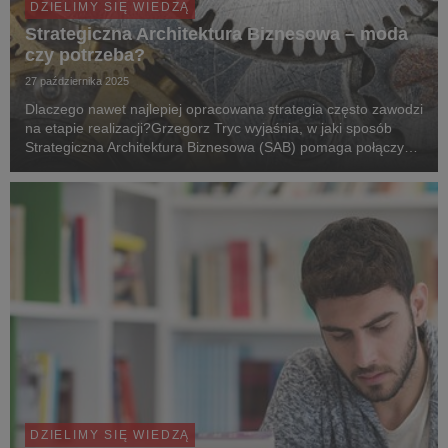
DZIELIMY SIĘ WIEDZĄ
Strategiczna Architektura Biznesowa – moda
czy potrzeba?
27 października 2025
Dlaczego nawet najlepiej opracowana strategia często zawodzi
na etapie realizacji?Grzegorz Tryc wyjaśnia, w jaki sposób
Strategiczna Architektura Biznesowa (SAB) pomaga połączyć
ambitne założenia strategii z ich skutecznym wdrożeniem –
łącząc świat zarządzania, technolog...
DZIELIMY SIĘ WIEDZĄ