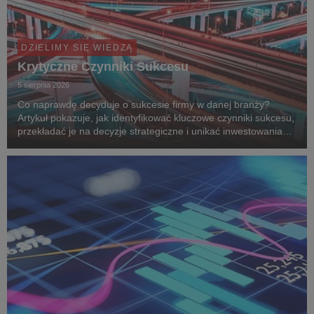
DZIELIMY SIĘ WIEDZĄ
Krytyczne Czynniki Sukcesu
5 sierpnia 2026
Co naprawdę decyduje o sukcesie firmy w danej branży?
Artykuł pokazuje, jak identyfikować kluczowe czynniki sukcesu,
przekładać je na decyzje strategiczne i unikać inwestowania
zasobów w działania, które nie budują przewagi
konkurencyjnej. Analizę uzupełnia case study Bu...